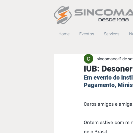
Home
Eventos
Serviços
No
sincomaco
2 de se
IUB: Desone
Em evento do Insti
Pagamento, Minis
Caros amigos e amiga
Ontem estive com mini
pelo Brasil.