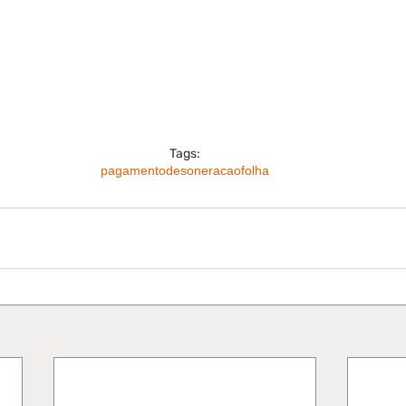
Tags:
pagamento
desoneracao
folha