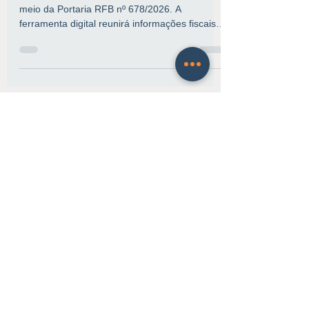
da Receita Federal Institui o
Painel Receita
A Receita Federal instituiu o Painel Receita por
meio da Portaria RFB nº 678/2026. A
ferramenta digital reunirá informações fiscais e
econômicas das empresas, permitindo
acompanhamento de indicadores, comparação
com empresas do mesmo setor e análise de
desempenho. O objetivo é ampliar a
transparência, incentivar a conformidade
tributária e apoiar a tomada de decisões
empresariais.