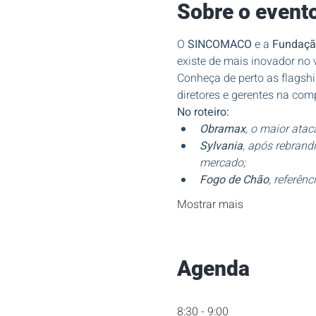
Sobre o event
O 
SINCOMACO
 e a 
Fundação
existe de mais inovador no va
Conheça de perto as flagshi
diretores e gerentes na com
No roteiro:
Obramax
, o maior atac
Sylvania
, após rebrand
mercado;
Fogo de Chão
, referên
Mostrar mais
Agenda
8:30 - 9:00