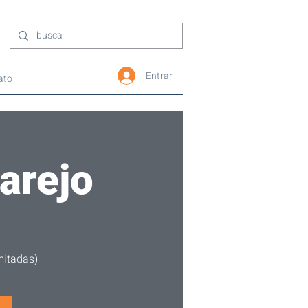
Entrar
ato
arejo
mitadas)