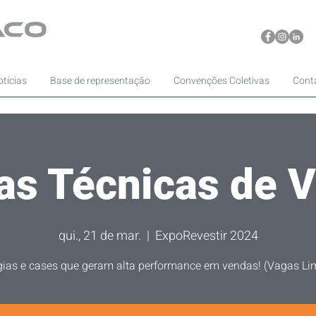
tícias
Base de representação
Convenções Coletivas
Cont
tas Técnicas de V
qui., 21 de mar.
  |  
ExpoRevestir 2024
gias e cases que geram alta performance em vendas! (Vagas Li