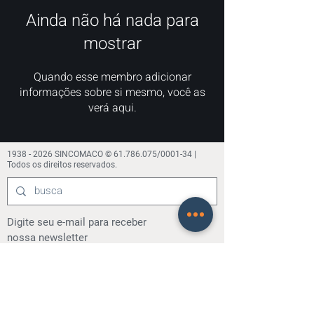
Ainda não há nada para
mostrar
Quando esse membro adicionar
informações sobre si mesmo, você as
verá aqui.
1938 - 2026
SINCOMACO ©
61.786.075
/0001-34 |
Todos os direitos reservados.
Digite seu e-mail para receber
nossa
newsletter
OK