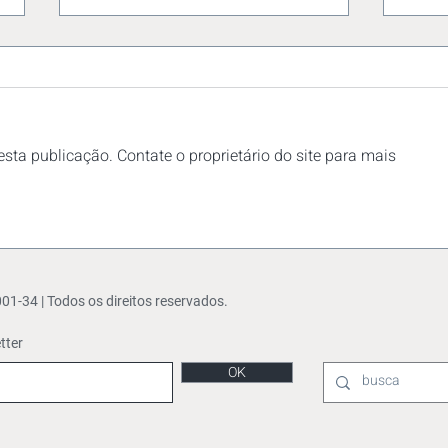
sta publicação. Contate o proprietário do site para mais
SUBSTITUIÇÃO TRIBUTÁRIA
Cred
DO ICMS: UM MODELO QUE
Feic
PERDEU SUA RAZÃO DE
EXISTIR
-34 | Todos os direitos reservados.
tter
OK