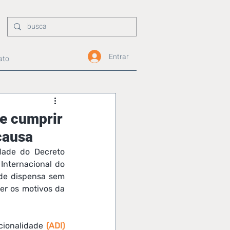
Entrar
ato
de cumprir
causa
dade do Decreto 
Internacional do 
de dispensa sem 
er os motivos da 
cionalidade 
(ADI) 