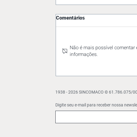
Comentários
Não é mais possível comentar e
informações.
Trabalho em feriados:
empresas do comércio
devem observar novas regras
e a Convenção Coletiva
1938 - 2026 SINCOMACO © 61.786.075/0001
Digite seu e-mail para receber nossa
newsle