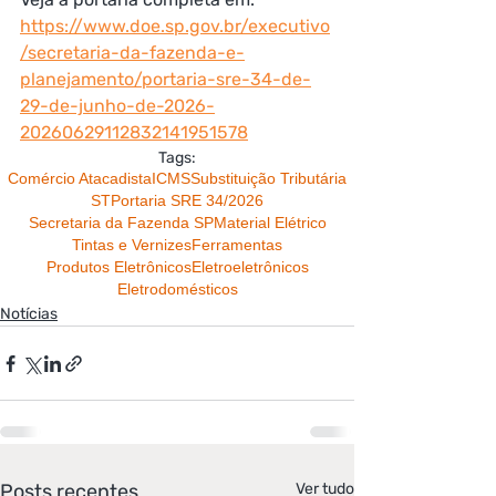
https://www.doe.sp.gov.br/executivo
/secretaria-da-fazenda-e-
planejamento/portaria-sre-34-de-
29-de-junho-de-2026-
20260629112832141951578
Tags:
Comércio Atacadista
ICMS
Substituição Tributária
ST
Portaria SRE 34/2026
Secretaria da Fazenda SP
Material Elétrico
Tintas e Vernizes
Ferramentas
Produtos Eletrônicos
Eletroeletrônicos
Eletrodomésticos
Notícias
Posts recentes
Ver tudo