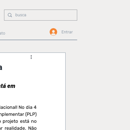
Entrar
ato
a
stá em 
cional! No dia 4 
mplementar (PLP) 
projeto está no 
 realidade. Não 