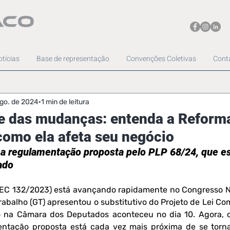
tícias
Base de representação
Convenções Coletivas
Cont
ago. de 2024
1 min de leitura
te das mudanças: entenda a Reform
 como ela afeta seu negócio
 a regulamentação proposta pelo PLP 68/24, que e
ado
(EC 132/2023) está avançando rapidamente no Congresso Na
Trabalho (GT) apresentou o substitutivo do Projeto de Lei Co
 na Câmara dos Deputados aconteceu no dia 10. Agora, o 
ntação proposta está cada vez mais próxima de se tornar