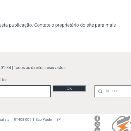
sta publicação. Contate o proprietário do site para mais
SUBSTITUIÇÃO TRIBUTÁRIA
Cred
DO ICMS: UM MODELO QUE
Feic
PERDEU SUA RAZÃO DE
EXISTIR
-34 | Todos os direitos reservados.
tter
OK
aulista | 01408-001 | São Paulo | SP