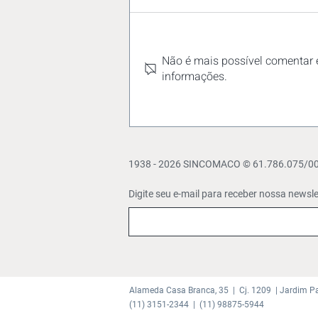
Não é mais possível comentar e
informações.
Trabalho em feriados:
empresas do comércio
devem observar novas regras
e a Convenção Coletiva
1938 - 2026 SINCOMACO © 61.786.075/0001
Digite seu e-mail para receber nossa
newsle
Alameda Casa Branca, 35 | Cj. 1209 | Jardim P
(11) 3151-2344 |
(11) 98875-5944