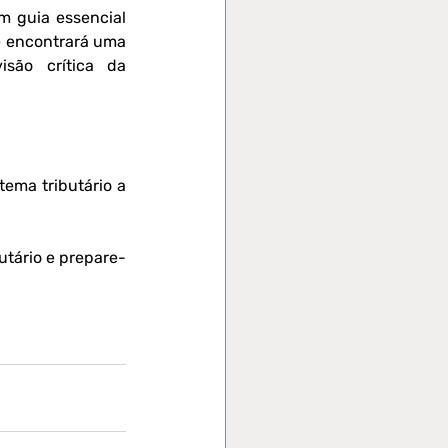
 guia essencial 
ê encontrará uma 
ão crítica da 
ema tributário a 
utário e prepare-