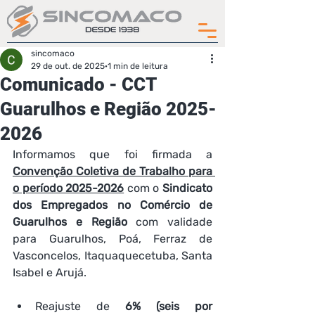
sincomaco
29 de out. de 2025
1 min de leitura
Comunicado - CCT
Guarulhos e Região 2025-
2026
Informamos que foi firmada a 
Convenção Coletiva de Trabalho para 
o período 2025-2026
 com o 
Sindicato 
dos Empregados no Comércio de 
Guarulhos e Região
 com validade 
para 
Guarulhos, Poá, Ferraz de 
Vasconcelos, Itaquaquecetuba, Santa 
Isabel e Arujá.
Reajuste de 
6% (seis por 