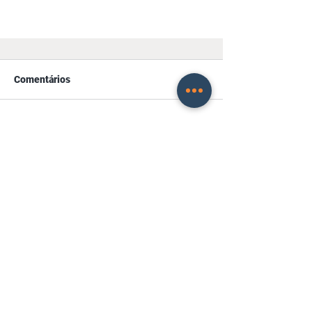
Comentários
Não é mais possível comentar
esta publicação. Contate o
proprietário do site para mais
informações.
Contribuição Assistencial
Patronal 2026
1938 - 2026
SINCOMACO ©
61.786.075
/0001-34 |
Todos os direitos reservados.
Digite seu e-mail para receber