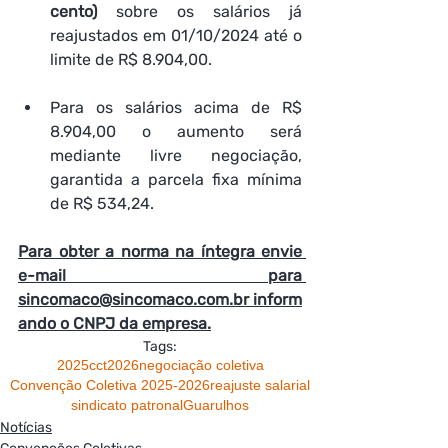
cento)
 sobre os salários já 
reajustados em 01/10/2024 até o 
limite de R$ 8.904,00.
Para os salários acima de R$ 
8.904,00 o aumento será 
mediante livre negociação, 
garantida a parcela fixa mínima 
de R$ 534,24.
Para obter a norma na íntegra envie 
e-mail para 
sincomaco@sincomaco.com.br
 inform
ando o CNPJ da empresa.
Tags:
2025
cct
2026
negociação coletiva
Convenção Coletiva 2025-2026
reajuste salarial
sindicato patronal
Guarulhos
Notícias