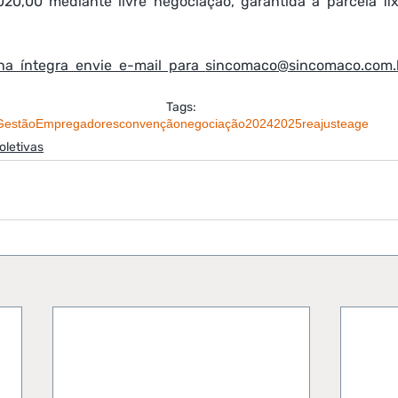
20,00 mediante livre negociação, garantida a parcela fi
a íntegra envie e-mail para 
sincomaco@sincomaco.com.
Tags:
Gestão
Empregadores
convenção
negociação
2024
2025
reajuste
age
letivas