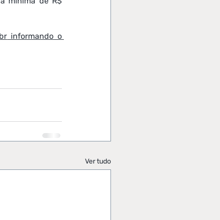
xa mínima de R$ 
br
 informando o 
Ver tudo