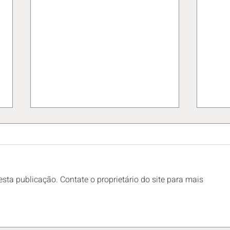
sta publicação. Contate o proprietário do site para mais
Comunicado - CCT Osasco
Tabe
2024-2025
Assi