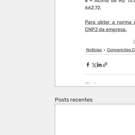
II –
 Acima de R$ 13.0
662,72.
Para obter a norma n
CNPJ da empresa.
Notícias
Convenções Co
Posts recentes