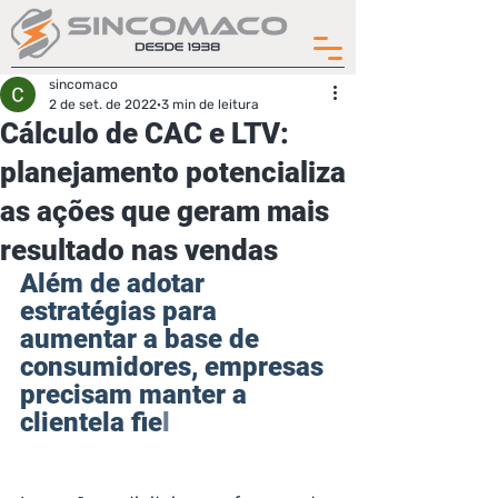
sincomaco
2 de set. de 2022
3 min de leitura
Cálculo de CAC e LTV:
planejamento potencializa
as ações que geram mais
resultado nas vendas
Além de adotar 
estratégias para 
aumentar a base de 
consumidores, empresas 
precisam manter a 
clientela fie
l