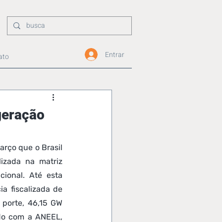
Entrar
ato
geração
rço que o Brasil 
izada na matriz 
ional. Até esta 
a fiscalizada de 
 porte, 46,15 GW 
rdo com a ANEEL, 