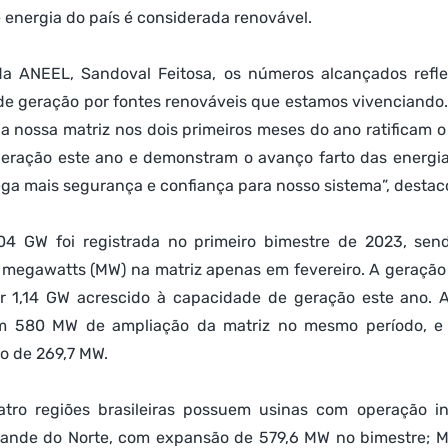
energia do país é considerada renovável.
 da ANEEL, Sandoval Feitosa, os números alcançados refle
e geração por fontes renováveis que estamos vivenciando.
a nossa matriz nos dois primeiros meses do ano ratificam o 
eração este ano e demonstram o avanço farto das energia
ega mais segurança e confiança para nosso sistema”, destac
4 GW foi registrada no primeiro bimestre de 2023, send
megawatts (MW) na matriz apenas em fevereiro. A geração 
or 1,14 GW acrescido à capacidade de geração este ano. As
am 580 MW de ampliação da matriz no mesmo período, e a
o de 269,7 MW.
tro regiões brasileiras possuem usinas com operação ini
ande do Norte, com expansão de 579,6 MW no bimestre; Mi