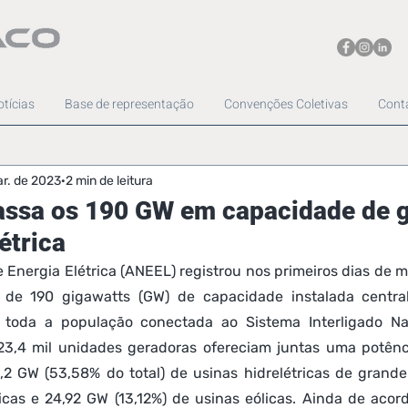
tícias
Base de representação
Convenções Coletivas
Cont
r. de 2023
2 min de leitura
passa os 190 GW em capacidade de 
étrica
 Energia Elétrica (ANEEL) registrou nos primeiros dias de ma
 de 190 gigawatts (GW) de capacidade instalada central
 toda a população conectada ao Sistema Interligado Nac
23,4 mil unidades geradoras ofereciam juntas uma potênci
2 GW (53,58% do total) de usinas hidrelétricas de grande
icas e 24,92 GW (13,12%) de usinas eólicas. Ainda de aco